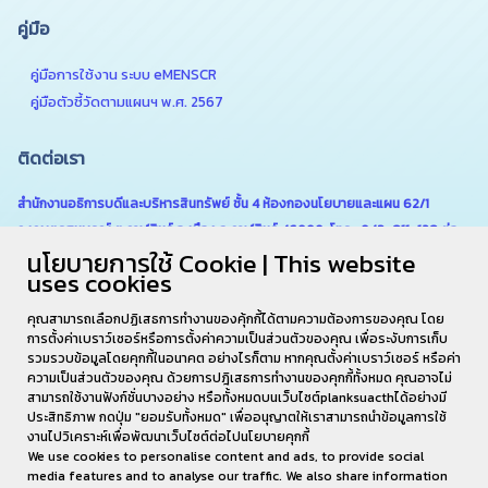
คู่มือ
คู่มือการใช้งาน ระบบ eMENSCR
คู่มือตัวชี้วัดตามแผนฯ พ.ศ. 2567
ติดต่อเรา
สำนักงานอธิการบดีและบริหารสินทรัพย์ ชั้น 4 ห้องกองนโยบายและแผน 62/1
ถ.เกษตรสมบูรณ์ ต.กาฬสินธุ์ อ.เมือง จ.กาฬสินธุ์ 46000 โทร . 043-811-128 ต่อ
นโยบายการใช้ Cookie | This website
6180
uses cookies
คุณสามารถเลือกปฏิเสธการทำงานของคุ้กกี้ได้ตามความต้องการของคุณ โดย
การตั้งค่าเบราว์เซอร์หรือการตั้งค่าความเป็นส่วนตัวของคุณ เพื่อระงับการเก็บ
รวมรวบข้อมูลโดยคุกกี้ในอนาคต อย่างไรก็ตาม หากคุณตั้งค่าเบราว์เซอร์ หรือค่า
ความเป็นส่วนตัวของคุณ ด้วยการปฎิเสธการทำงานของคุกกี้ทั้งหมด คุณอาจไม่
สามารถใช้งานฟังก์ชั่นบางอย่าง หรือทั้งหมดบนเว็บไซต์planksuacthได้อย่างมี
ประสิทธิภาพ กดปุ่ม "ยอมรับทั้งหมด" เพื่ออนุญาตให้เราสามารถนำข้อมูลการใช้
งานไปวิเคราะห์เพื่อพัฒนาเว็บไซต์ต่อไปนโยบายคุกกี้
We use cookies to personalise content and ads, to provide social
media features and to analyse our traffic. We also share information