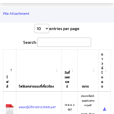
File Attachment
entries per page
Search:
ด
า
ว
น์
วันที่
โ
ไ
เผย
ห
ฟ
แพ
ล
ล์
ไฟล์เอกสารแนบที่เกี่ยวข้อง
ร่
ขนาด
ด
ประเภทไฟล์ :
applicatio
13 พ.ย. 2
n/pdf
แผนปฏิบัติราชการ2568.pdf
567
ขนาด : Size: