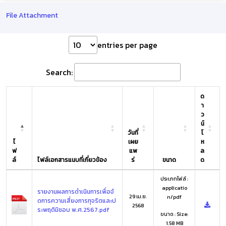
File Attachment
entries per page
Search:
ด
า
ว
น์
วันที่
โ
ไ
เผย
ห
ฟ
แพ
ล
ล์
ไฟล์เอกสารแนบที่เกี่ยวข้อง
ร่
ขนาด
ด
ประเภทไฟล์ :
applicatio
รายงานผลการดำเนินการเพื่อจั
29 เม.ย.
n/pdf
ดการความเสี่ยงการทุจริตและป
2568
ระพฤติมิชอบ พ.ศ.2567.pdf
ขนาด : Size:
1.58 MB