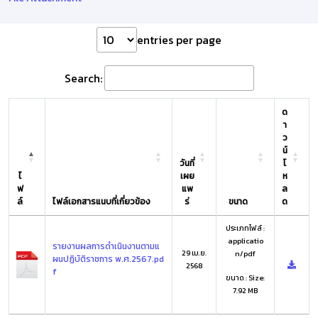
entries per page
Search:
ด
า
ว
น์
วันที่
โ
ไ
เผย
ห
ฟ
แพ
ล
ล์
ไฟล์เอกสารแนบที่เกี่ยวข้อง
ร่
ขนาด
ด
ประเภทไฟล์ :
applicatio
รายงานผลการดำเนินงานตามแ
29 เม.ย.
n/pdf
ผนปฏิบัติราชการ พ.ศ.2567.pd
2568
f
ขนาด : Size:
7.92 MB