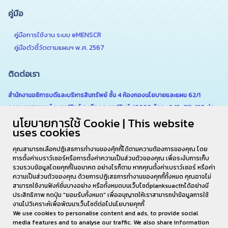
คู่มือ
คู่มือการใช้งาน ระบบ eMENSCR
คู่มือตัวชี้วัดตามแผนฯ พ.ศ. 2567
ติดต่อเรา
สำนักงานอธิการบดีและบริหารสินทรัพย์ ชั้น 4 ห้องกองนโยบายและแผน 62/1
ถ.เกษตรสมบูรณ์ ต.กาฬสินธุ์ อ.เมือง จ.กาฬสินธุ์ 46000 โทร . 043-811-128 ต่อ
นโยบายการใช้ Cookie | This website
6180
uses cookies
คุณสามารถเลือกปฏิเสธการทำงานของคุ้กกี้ได้ตามความต้องการของคุณ โดย
การตั้งค่าเบราว์เซอร์หรือการตั้งค่าความเป็นส่วนตัวของคุณ เพื่อระงับการเก็บ
รวมรวบข้อมูลโดยคุกกี้ในอนาคต อย่างไรก็ตาม หากคุณตั้งค่าเบราว์เซอร์ หรือค่า
ความเป็นส่วนตัวของคุณ ด้วยการปฎิเสธการทำงานของคุกกี้ทั้งหมด คุณอาจไม่
สามารถใช้งานฟังก์ชั่นบางอย่าง หรือทั้งหมดบนเว็บไซต์planksuacthได้อย่างมี
ประสิทธิภาพ กดปุ่ม "ยอมรับทั้งหมด" เพื่ออนุญาตให้เราสามารถนำข้อมูลการใช้
งานไปวิเคราะห์เพื่อพัฒนาเว็บไซต์ต่อไปนโยบายคุกกี้
We use cookies to personalise content and ads, to provide social
media features and to analyse our traffic. We also share information